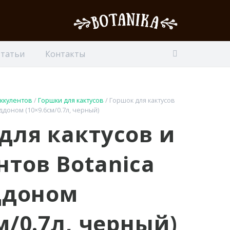
Статьи
Контакты
уккулентов
/
Горшки для кактусов
/ Горшок для кактусов
оддоном (10×9.6см/0.7л, черный)
для кактусов и
нтов Botanica
оддоном
м/0.7л, черный)