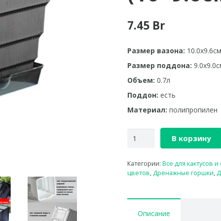
7.45
Br
Размер вазона:
10.0х9.6с
Размер поддона:
9.0х9.0с
Объем:
0.7л
Поддон:
есть
Материал:
полипропилен
В корзину
Категории:
Все для кактусов и
цветов
,
Дренажные горшки
,
Д
Описание