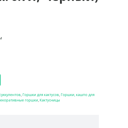
м
м
 суккулентов
,
Горшки для кактусов
,
Горшки, кашпо для
екоративные горшки
,
Кактусницы