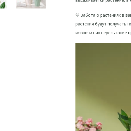
высаживается растение, в 
💛 Забота о растениях в в
растения будут получать н
исключит их пересыхание п
Видеоплеер