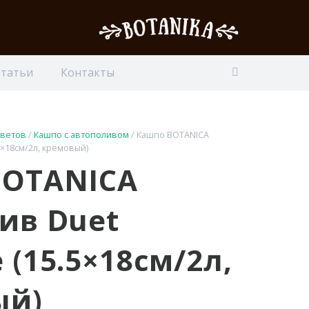
Статьи
Контакты
цветов
/
Кашпо с автополивом
/ Кашпо BOTANICA
×18см/2л, кремовый)
BOTANICA
ив Duet
 (15.5×18см/2л,
ый)